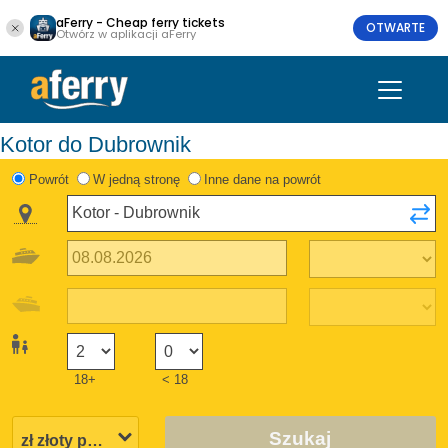
aFerry - Cheap ferry tickets
OTWARTE
Otwórz w aplikacji aFerry
Kotor do Dubrownik
Powrót
W jedną stronę
Inne dane na powrót
18+
< 18
Szukaj