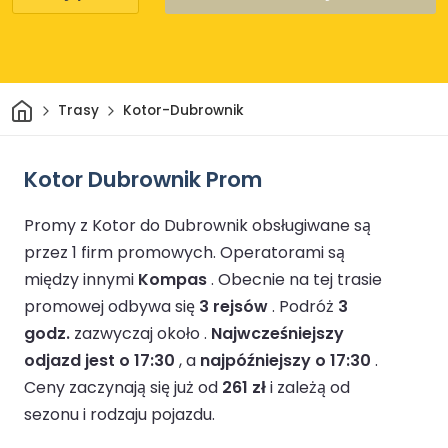
Dom
Trasy
Kotor-Dubrownik
Kotor Dubrownik Prom
Promy z Kotor do Dubrownik obsługiwane są
przez 1 firm promowych.
Operatorami są
między innymi
Kompas
.
Obecnie na tej trasie
promowej odbywa się
3 rejsów
.
Podróż
3
godz.
zazwyczaj około .
Najwcześniejszy
odjazd jest o 17:30
, a
najpóźniejszy o 17:30
.
Ceny zaczynają się już od
261 zł
i zależą od
sezonu i rodzaju pojazdu.