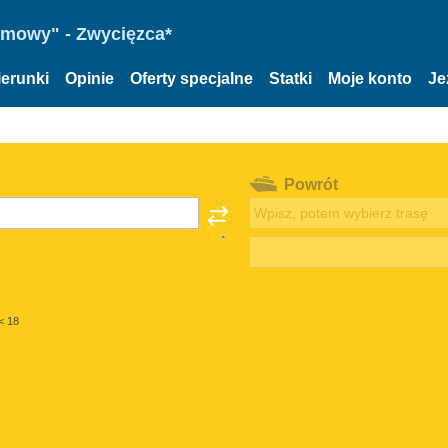
omowy" - Zwycięzca*
ierunki
Opinie
Oferty specjalne
Statki
Moje konto
Je
Powrót
< 18