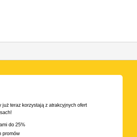
 już teraz korzystają z atrakcyjnych ofert
asach!
iami do 25%
h promów