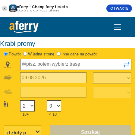
aFerry - Cheap ferry tickets
OTWARTE
Otwórz w aplikacji aFerry
Krabi promy
Powrót
W jedną stronę
Inne dane na powrót
18+
< 18
Szukaj