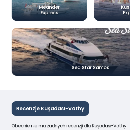
Meander
Kus
Express
Ex
Sea Star Samos
Recenzje Kuşadası-Vathy
Obecnie nie ma żadnych recenzji dla Kuşadası-Vathy