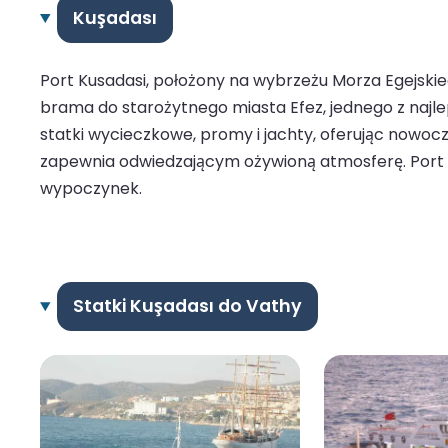
Kuşadası
Port Kusadasi, położony na wybrzeżu Morza Egejskieg
brama do starożytnego miasta Efez, jednego z najl
statki wycieczkowe, promy i jachty, oferując nowoc
zapewnia odwiedzającym ożywioną atmosferę. Port K
wypoczynek.
Statki Kuşadası do Vathy