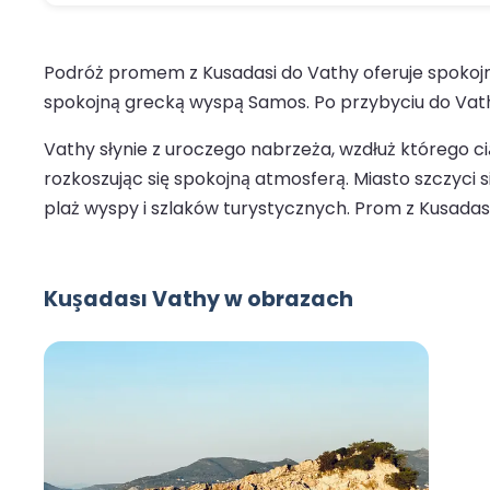
Podróż promem z Kusadasi do Vathy oferuje spokojną
spokojną grecką wyspą Samos. Po przybyciu do Vath
Vathy słynie z uroczego nabrzeża, wzdłuż którego c
rozkoszując się spokojną atmosferą. Miasto szczyci
plaż wyspy i szlaków turystycznych. Prom z Kusadas
Kuşadası Vathy w obrazach