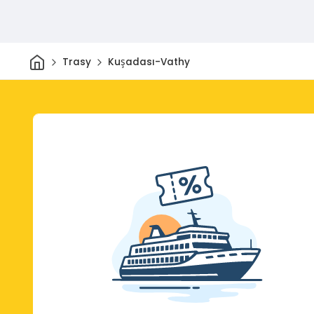
Dom
Trasy
Kuşadası-Vathy