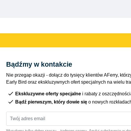
Bądźmy w kontakcie
Nie przegap okazji - dołącz do tysięcy klientów AFerry, którzy
Early Bird oraz ekskluzywnych ofert specjalnych na wielu tr
Ekskluzywne oferty specjalne
i rabaty z oszczędnośc
Bądź pierwszym, który dowie się
o nowych rozkładac
Wysyłamy tylko dobre rzeczy - żadnego spamu. Anuluj subskrypcję w 