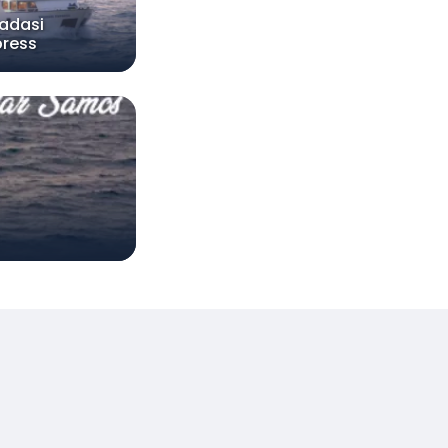
adasi
press