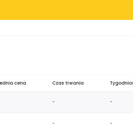
rednia cena
Czas trwania
Tygodniow
-
-
-
-