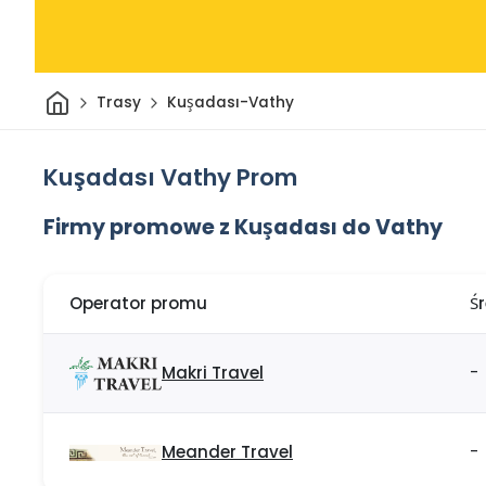
Dom
Trasy
Kuşadası-Vathy
Kuşadası Vathy Prom
Firmy promowe z Kuşadası do Vathy
Operator promu
Ś
Makri Travel
-
Meander Travel
-