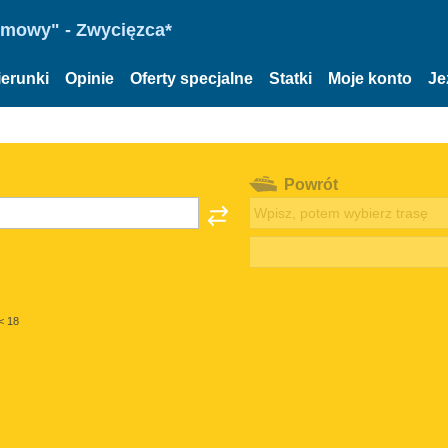
omowy" - Zwycięzca*
ierunki
Opinie
Oferty specjalne
Statki
Moje konto
Je
Powrót
< 18