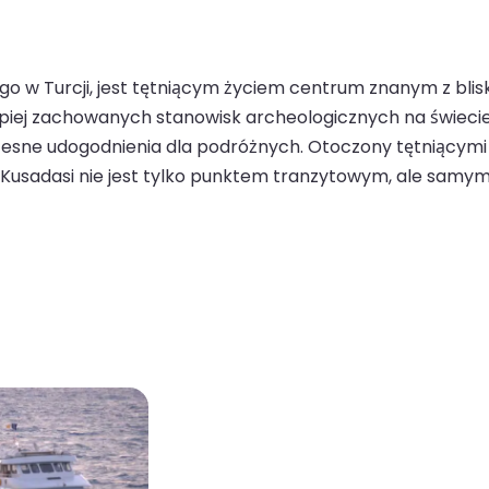
o w Turcji, jest tętniącym życiem centrum znanym z blisk
epiej zachowanych stanowisk archeologicznych na świecie
zesne udogodnienia dla podróżnych. Otoczony tętniącymi 
usadasi nie jest tylko punktem tranzytowym, ale samym c