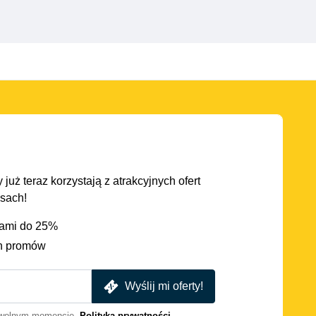
 już teraz korzystają z atrakcyjnych ofert
asach!
iami do 25%
h promów
Wyślij mi oferty!
dowolnym momencie.
Polityka prywatności