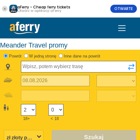
aFerry - Cheap ferry tickets
OTWARTE
Otwórz w aplikacji aFerry
Meander Travel promy
Powrót
W jedną stronę
Inne dane na powrót
18+
< 18
Szukaj