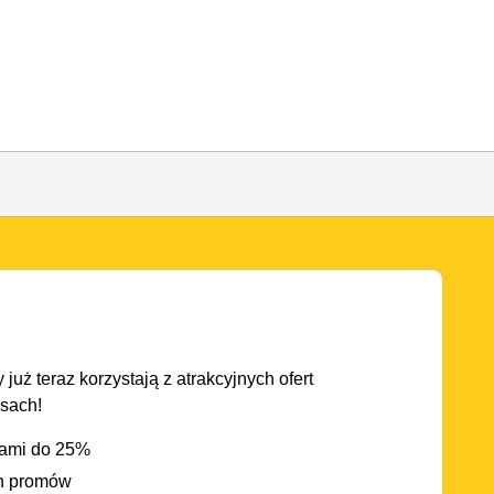
 już teraz korzystają z atrakcyjnych ofert
asach!
iami do 25%
h promów