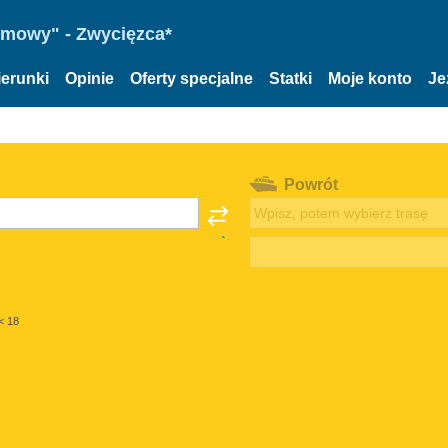
omowy" - Zwycięzca*
ierunki
Opinie
Oferty specjalne
Statki
Moje konto
Je
Powrót
< 18