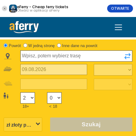
aFerry - Cheap ferry tickets
OTWARTE
Otwórz w aplikacji aFerry
Powrót
W jedną stronę
Inne dane na powrót
18+
< 18
Szukaj