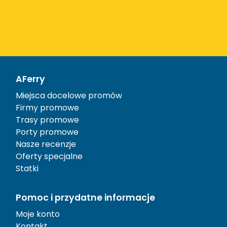
AFerry
Miejsca docelowe promów
Firmy promowe
Trasy promowe
Porty promowe
Nasze recenzje
Oferty specjalne
Statki
Pomoc i przydatne informacje
Moje konto
Kontakt