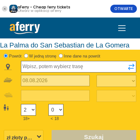
aFerry - Cheap ferry tickets
OTWARTE
Otwórz w aplikacji aFerry
La Palma do San Sebastian de La Gomera
Powrót
W jedną stronę
Inne dane na powrót
18+
< 18
Szukaj