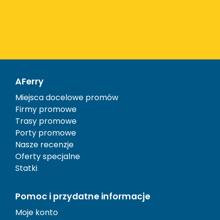
AFerry
Miejsca docelowe promów
Firmy promowe
Trasy promowe
Porty promowe
Nasze recenzje
Oferty specjalne
Statki
Pomoc i przydatne informacje
Moje konto