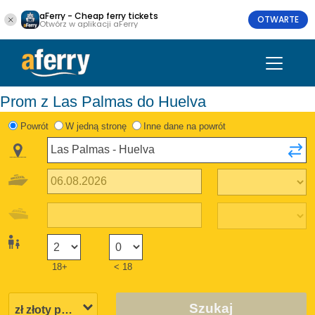
aFerry - Cheap ferry tickets
OTWARTE
Otwórz w aplikacji aFerry
Prom z Las Palmas do Huelva
Powrót
W jedną stronę
Inne dane na powrót
18+
< 18
Szukaj