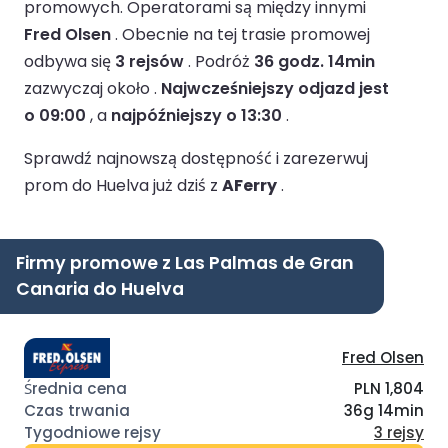
promowych.
Operatorami są między innymi
Fred Olsen
.
Obecnie na tej trasie promowej
odbywa się
3 rejsów
.
Podróż
36 godz. 14min
zazwyczaj około .
Najwcześniejszy odjazd jest
o 09:00
, a
najpóźniejszy o 13:30
.
Sprawdź najnowszą dostępność i zarezerwuj
prom do Huelva już dziś z
AFerry
.
Firmy promowe z Las Palmas de Gran
Canaria do Huelva
Fred Olsen
PLN 1,804
36g 14min
3 rejsy