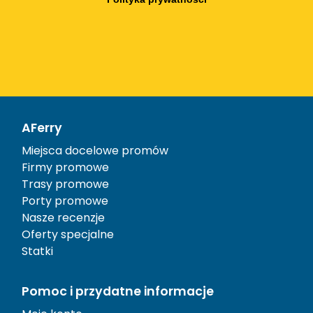
AFerry
Miejsca docelowe promów
Firmy promowe
Trasy promowe
Porty promowe
Nasze recenzje
Oferty specjalne
Statki
Pomoc i przydatne informacje