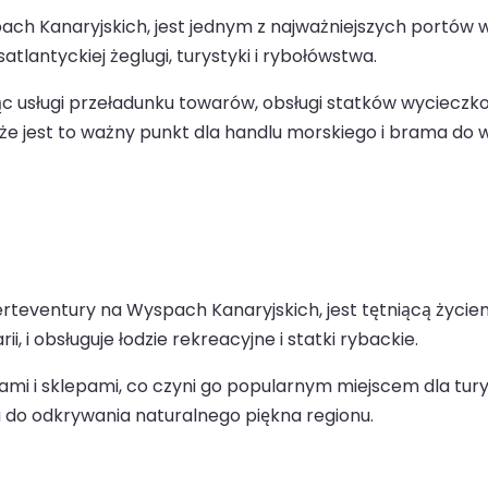
h Kanaryjskich, jest jednym z najważniejszych portów w r
tlantyckiej żeglugi, turystyki i rybołówstwa.
ząc usługi przeładunku towarów, obsługi statków wyciecz
że jest to ważny punkt dla handlu morskiego i brama do w
erteventury na Wyspach Kanaryjskich, jest tętniącą życi
 i obsługuje łodzie rekreacyjne i statki rybackie.
iami i sklepami, co czyni go popularnym miejscem dla tu
ia do odkrywania naturalnego piękna regionu.