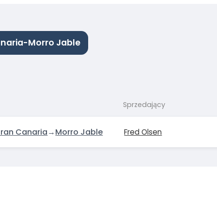
anaria-Morro Jable
Sprzedający
Gran Canaria
→
Morro Jable
Fred Olsen