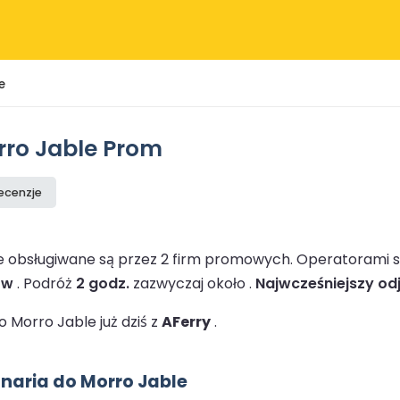
e
rro Jable Prom
recenzje
e obsługiwane są przez 2 firm promowych.
Operatorami s
ów
.
Podróż
2 godz.
zazwyczaj około .
Najwcześniejszy odj
 Morro Jable już dziś z
AFerry
.
naria do Morro Jable