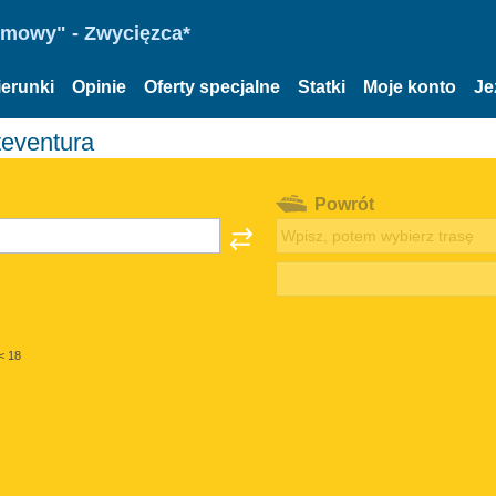
omowy" - Zwycięzca*
ierunki
Opinie
Oferty specjalne
Statki
Moje konto
Je
teventura
Powrót
< 18