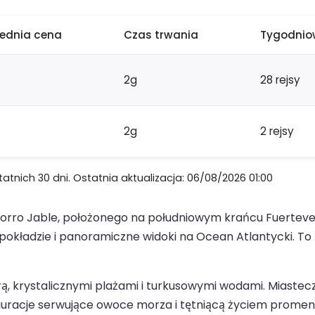
rednia cena
Czas trwania
Tygodniow
2g
28 rejsy
2g
2 rejsy
nich 30 dni. Ostatnia aktualizacja: 06/08/2026 01:00
orro Jable, położonego na południowym krańcu Fuerteve
kładzie i panoramiczne widoki na Ocean Atlantycki. To św
, krystalicznymi plażami i turkusowymi wodami. Miastecz
tauracje serwujące owoce morza i tętniącą życiem promen