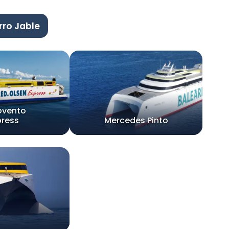
rro Jable
ovento
press
Mercedes Pinto