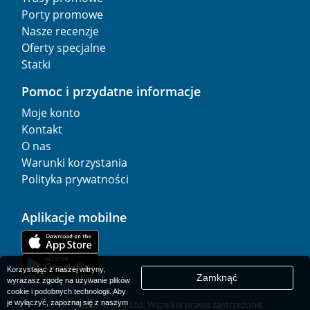
Porty promowe
Nasze recenzje
Oferty specjalne
Statki
Pomoc i przydatne informacje
Moje konto
Kontakt
O nas
Warunki korzystania
Polityka prywatności
Aplikacje mobilne
Korzystając z naszej witryny,
Zamknąć
wyrażasz zgodę na używanie plików
cookie i podobnych technologii. Aby
je wyłączyć, zapoznaj się z naszym
© 1977-
2026
AFerry Ltd. Wszelkie prawa zastrzeżone.