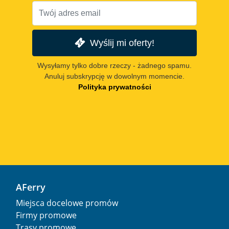
Wyślij mi oferty!
Wysyłamy tylko dobre rzeczy - żadnego spamu.
Anuluj subskrypcję w dowolnym momencie.
Polityka prywatności
AFerry
Miejsca docelowe promów
Firmy promowe
Trasy promowe