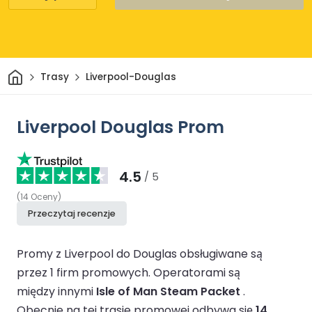
Dom
Trasy
Liverpool-Douglas
Liverpool Douglas Prom
4.5
/ 5
(
14
Oceny
)
Przeczytaj recenzje
Promy z Liverpool do Douglas obsługiwane są
przez 1 firm promowych.
Operatorami są
między innymi
Isle of Man Steam Packet
.
Obecnie na tej trasie promowej odbywa się
14