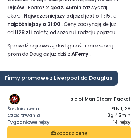
rejsów
.
Podróż
2 godz. 45min
zazwyczaj
około .
Najwcześniejszy odjazd jest o 11:15
, a
najpóźniejszy o 21:00
.
Ceny zaczynają się już
od
1128 zł
i zależą od sezonu i rodzaju pojazdu.
Sprawdź najnowszą dostępność i zarezerwuj
prom do Douglas już dziś z
AFerry
.
Firmy promowe z Liverpool do Douglas
Isle of Man Steam Packet
PLN 1,128
2g 45min
14 rejsy
Zobacz cenę