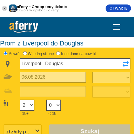
aFerry - Cheap ferry tickets
OTWARTE
Otwórz w aplikacji aFerry
Prom z Liverpool do Douglas
Powrót
W jedną stronę
Inne dane na powrót
18+
< 18
Szukaj