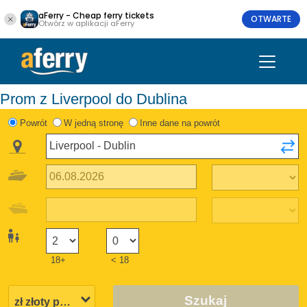
aFerry - Cheap ferry tickets
OTWARTE
Otwórz w aplikacji aFerry
Prom z Liverpool do Dublina
Powrót
W jedną stronę
Inne dane na powrót
18+
< 18
Szukaj