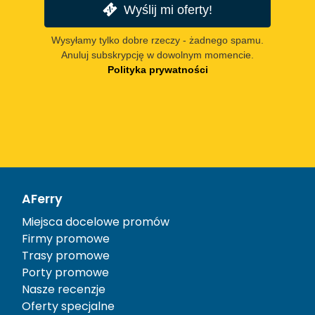
Wyślij mi oferty!
Wysyłamy tylko dobre rzeczy - żadnego spamu.
Anuluj subskrypcję w dowolnym momencie.
Polityka prywatności
AFerry
Miejsca docelowe promów
Firmy promowe
Trasy promowe
Porty promowe
Nasze recenzje
Oferty specjalne