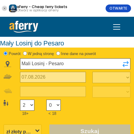
aFerry - Cheap ferry tickets
OTWARTE
Otwórz w aplikacji aFerry
Mały Losinj do Pesaro
Powrót
W jedną stronę
Inne dane na powrót
18+
< 18
Szukaj