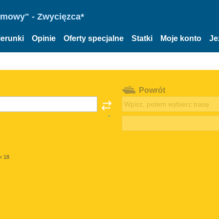
omowy" - Zwycięzca*
ierunki
Opinie
Oferty specjalne
Statki
Moje konto
Je
Powrót
< 18