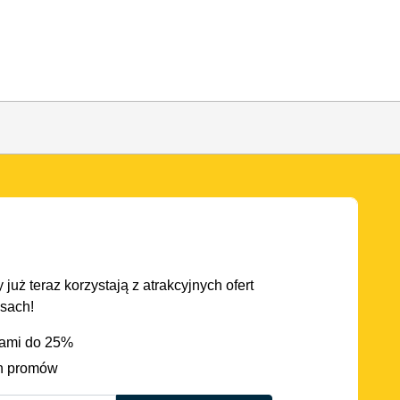
 już teraz korzystają z atrakcyjnych ofert
asach!
iami do 25%
h promów