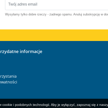
Wysyłamy tylko dobre rzeczy - żadnego spamu. Anuluj subskrypcję w 
przydatne informacje
o
rzystania
rywatności
w cookie i podobnych technologii. Aby je wyłączyć, zapoznaj się z nas
© 1977-
2026
AFerry Ltd. Wszelkie prawa zastrzeżone.