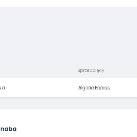
Sprzedający
ba
Algerie Ferries
nnaba