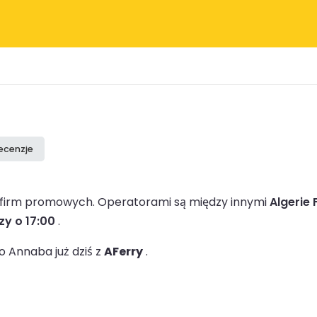
recenzje
1 firm promowych.
Operatorami są między innymi
Algerie 
zy o 17:00
.
 Annaba już dziś z
AFerry
.