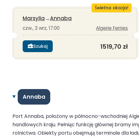
Świetna okazja!
Marsylia
→
Annaba
czw., 3 wrz, 17:00
Algerie Ferries
1519,70 zł
Szukaj
Annaba
Port Annaba, położony w północno-wschodniej Algie
handlowych kraju. Pełniąc funkcję głównej bramy imp
rolnictwa. Obiekty portu obejmują terminale dla ł