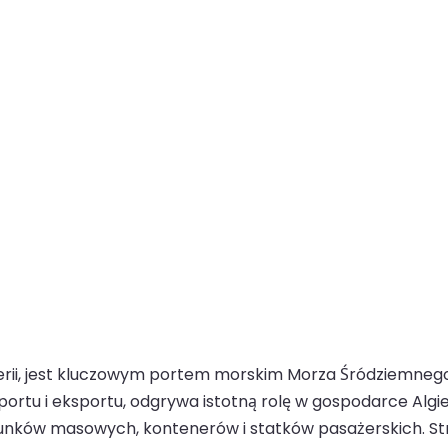
rii, jest kluczowym portem morskim Morza Śródziemnego 
ortu i eksportu, odgrywa istotną rolę w gospodarce Algier
adunków masowych, kontenerów i statków pasażerskich. St