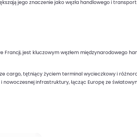
ększają jego znaczenie jako węzła handlowego i transpor
ch we Francji, jest kluczowym węzłem międzynarodowego ha
cze cargo, tętniący życiem terminal wycieczkowy i różnoro
i nowoczesnej infrastruktury, łącząc Europę ze światowym