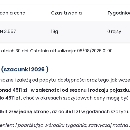
rednia cena
Czas trwania
Tygodniow
LN 3,557
19g
0 rejsy
nich 30 dni. Ostatnia aktualizacja: 08/08/2026 01:00
(szacunki 2026 )
zne i zależą od popytu, dostępności oraz tego, jak wcze
ad 4511 zł , w zależności od sezonu i rodzaju pojazdu.
o 4511 zł
, choć w okresach szczytowych ceny mogą być 
4511 zł w jedną stronę
, aż do
4511 zł
w godzinach szczytu.
niem i podróżując w środku tygodnia, zazwyczaj można z