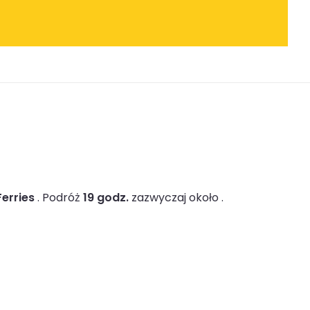
Ferries
.
Podróż
19 godz.
zazwyczaj około .