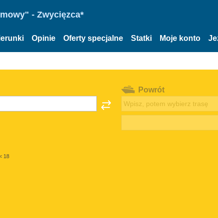
omowy" - Zwycięzca*
ierunki
Opinie
Oferty specjalne
Statki
Moje konto
Je
Powrót
< 18