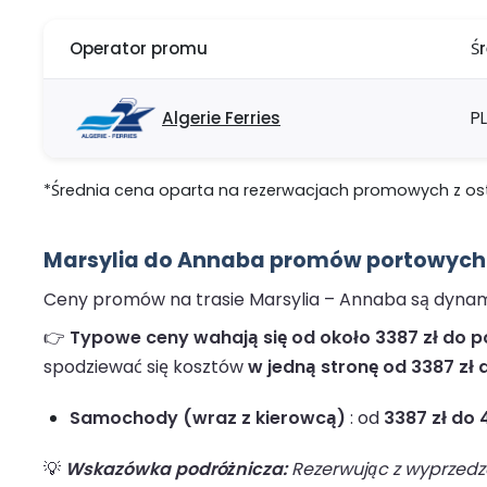
Operator promu
Ś
Algerie Ferries
P
*Średnia cena oparta na rezerwacjach promowych z ostat
Marsylia do Annaba promów portowych 
Ceny promów na trasie Marsylia – Annaba są dynamic
👉
Typowe ceny wahają się od około 3387 zł do pon
spodziewać się kosztów
w jedną stronę od 3387 zł d
Samochody (wraz z kierowcą)
: od
3387 zł do 
💡
Wskazówka podróżnicza:
Rezerwując z wyprzedze