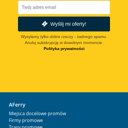
Wyślij mi oferty!
Wysyłamy tylko dobre rzeczy - żadnego spamu.
Anuluj subskrypcję w dowolnym momencie.
Polityka prywatności
AFerry
Miejsca docelowe promów
Firmy promowe
Trasy promowe