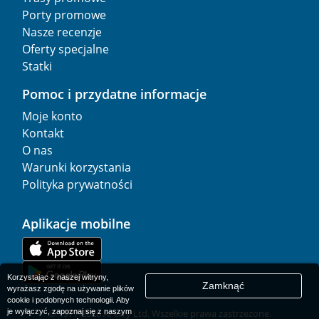
Porty promowe
Nasze recenzje
Oferty specjalne
Statki
Pomoc i przydatne informacje
Moje konto
Kontakt
O nas
Warunki korzystania
Polityka prywatności
Aplikacje mobilne
Korzystając z naszej witryny,
Zamknąć
wyrażasz zgodę na używanie plików
cookie i podobnych technologii. Aby
je wyłączyć, zapoznaj się z naszym
© 1977-
2026
AFerry Ltd. Wszelkie prawa zastrzeżone.