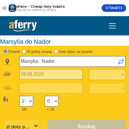
aFerry - Cheap ferry tickets
OTWARTE
Otwórz w aplikacji aFerry
Marsylia do Nador
Powrót
W jedną stronę
Inne dane na powrót
18+
< 18
Szukaj