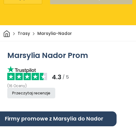
Dom
Trasy
Marsylia-Nador
Marsylia Nador Prom
4.3
/ 5
(
16
Oceny
)
Przeczytaj recenzje
Firmy promowe z Marsylia do Nador