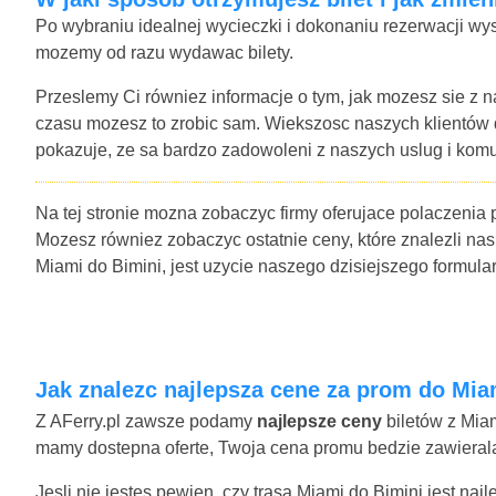
Po wybraniu idealnej wycieczki i dokonaniu rezerwacji wys
mozemy od razu wydawac bilety.
Przeslemy Ci równiez informacje o tym, jak mozesz sie z n
czasu mozesz to zrobic sam. Wiekszosc naszych klientów
pokazuje, ze sa bardzo zadowoleni z naszych uslug i komu
Na tej stronie mozna zobaczyc firmy oferujace polaczenia 
Mozesz równiez zobaczyc ostatnie ceny, które znalezli nas
Miami do Bimini, jest uzycie naszego dzisiejszego formu
Jak znalezc najlepsza cene za prom do Mia
Z AFerry.pl zawsze podamy
najlepsze ceny
biletów z Miam
mamy dostepna oferte, Twoja cena promu bedzie zawierala 
Jesli nie jestes pewien, czy trasa Miami do Bimini jest na