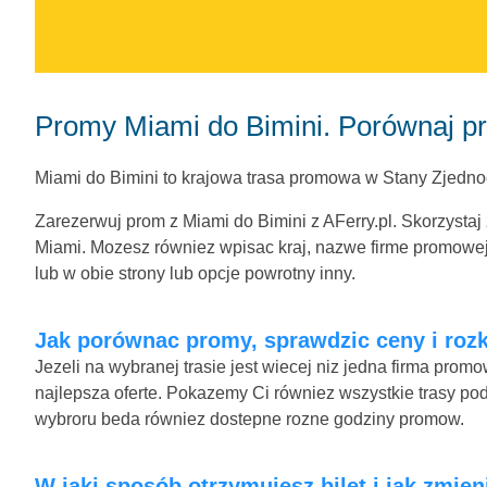
Promy Miami do Bimini. Porównaj p
Miami do Bimini to krajowa trasa promowa w Stany Zjedno
Zarezerwuj prom z Miami do Bimini z AFerry.pl. Skorzystaj
Miami. Mozesz równiez wpisac kraj, nazwe firme promowej l
lub w obie strony lub opcje powrotny inny.
Jak porównac promy, sprawdzic ceny i rozk
Jezeli na wybranej trasie jest wiecej niz jedna firma pro
najlepsza oferte. Pokazemy Ci równiez wszystkie trasy pod
wybroru beda równiez dostepne rozne godziny promow.
W jaki sposób otrzymujesz bilet i jak zmien