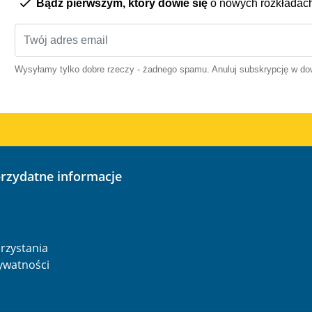
Bądź pierwszym, który dowie się
o nowych rozkładac
Wysyłamy tylko dobre rzeczy - żadnego spamu. Anuluj subskrypcję w 
przydatne informacje
o
rzystania
rywatności