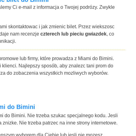
lemy Ci e-mail z informacja o Twojej podrózy. Zwykle
ami skontaktowac i jak zmienic bilet. Przez wiekszosc
 daje nam recenzje
czterech lub pieciu gwiazdek
, co
nikacji.
promowe lub firmy, które prowadza z Miami do Bimini.
i klienci. Najlepszy sposób, aby znalezc tani prom do
larza do zobaczenia wszystkich mozliwych wyborów.
mi do Bimini
i do Bimini. Nie trzeba szukac specjalnego kodu. Jesli
znizke. Nie trzeba patrzec na inne strony internetowe.
jlepszym wyborem dla Ciebie lub jesli nie mozesz