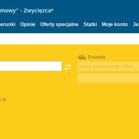
omowy" - Zwycięzca*
ierunki
Opinie
Oferty specjalne
Statki
Moje konto
Je
Powrót
< 18