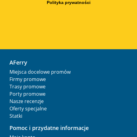
Polityka prywatności
AFerry
Miejsca docelowe promów
Firmy promowe
Trasy promowe
Porty promowe
Nasze recenzje
Oferty specjalne
Statki
Pomoc i przydatne informacje