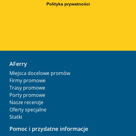
Polityka prywatności
AFerry
Miejsca docelowe promów
Firmy promowe
Trasy promowe
Porty promowe
Nasze recenzje
Oferty specjalne
Statki
Pomoc i przydatne informacje