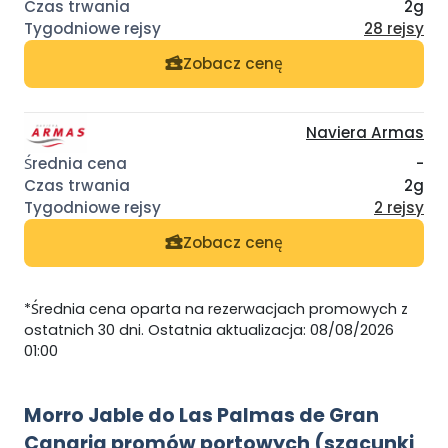
2g
28 rejsy
Zobacz cenę
Naviera Armas
-
2g
2 rejsy
Zobacz cenę
*Średnia cena oparta na rezerwacjach promowych z
ostatnich 30 dni. Ostatnia aktualizacja: 08/08/2026
01:00
Morro Jable do Las Palmas de Gran
Canaria promów portowych (szacunki