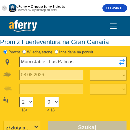
aFerry - Cheap ferry tickets
OTWARTE
Otwórz w aplikacji aFerry
Prom z Fuerteventura na Gran Canaria
Powrót
W jedną stronę
Inne dane na powrót
18+
< 18
Szukaj