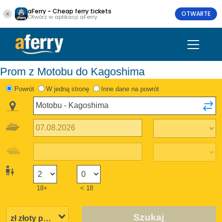
aFerry - Cheap ferry tickets
OTWARTE
Otwórz w aplikacji aFerry
Prom z Motobu do Kagoshima
Powrót
W jedną stronę
Inne dane na powrót
18+
< 18
Szukaj