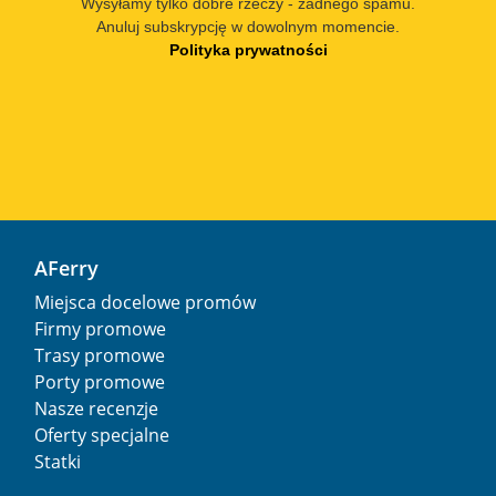
Wysyłamy tylko dobre rzeczy - żadnego spamu.
Anuluj subskrypcję w dowolnym momencie.
Polityka prywatności
AFerry
Miejsca docelowe promów
Firmy promowe
Trasy promowe
Porty promowe
Nasze recenzje
Oferty specjalne
Statki