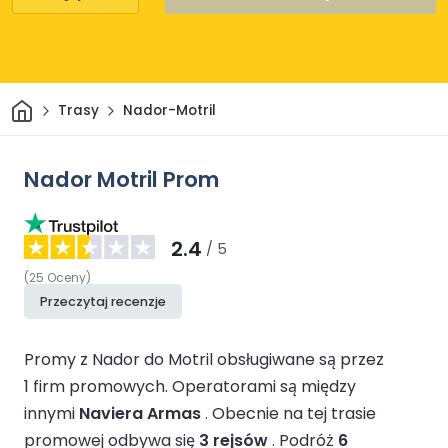
Dom
Trasy
Nador-Motril
Nador Motril Prom
2.4
/ 5
(
25
Oceny
)
Przeczytaj recenzje
Promy z Nador do Motril obsługiwane są przez
1 firm promowych.
Operatorami są między
innymi
Naviera Armas
.
Obecnie na tej trasie
promowej odbywa się
3 rejsów
.
Podróż
6