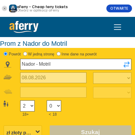
aFerry - Cheap ferry tickets
OTWARTE
Otwórz w aplikacji aFerry
Prom z Nador do Motril
Powrót
W jedną stronę
Inne dane na powrót
18+
< 18
Szukaj