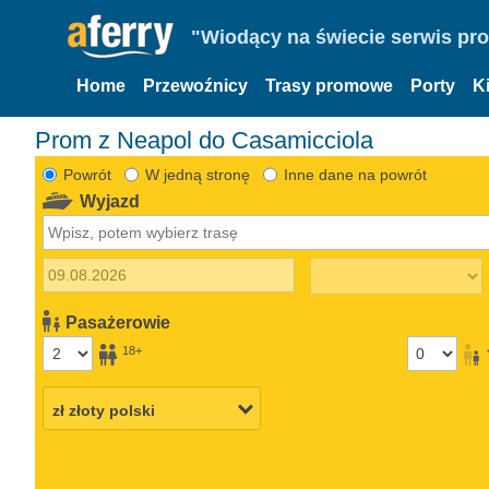
"Wiodący na świecie serwis pr
Home
Przewoźnicy
Trasy promowe
Porty
K
Prom z Neapol do Casamicciola
Powrót
W jedną stronę
Inne dane na powrót
Wyjazd
Pasażerowie
18+