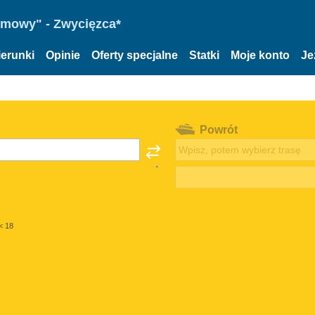
omowy" - Zwycięzca*
ierunki
Opinie
Oferty specjalne
Statki
Moje konto
Je
Powrót
< 18