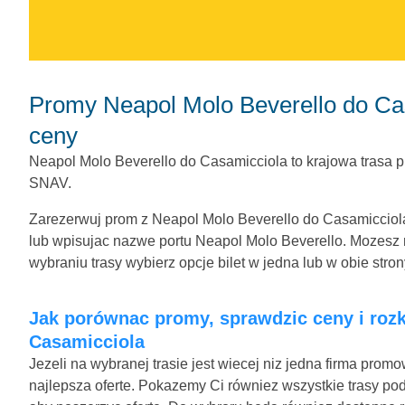
Promy Neapol Molo Beverello do Casamicciola. Porównaj promy, czasy i
ceny
Neapol Molo Beverello do Casamicciola to krajowa trasa 
SNAV.
Zarezerwuj prom z Neapol Molo Beverello do Casamicciola z
lub wpisujac nazwe portu Neapol Molo Beverello. Mozesz r
wybraniu trasy wybierz opcje bilet w jedna lub w obie stron
Jak porównac promy, sprawdzic ceny i rozklad jazdy na trasie Neapol Molo Beverello -
Casamicciola
Jezeli na wybranej trasie jest wiecej niz jedna firma pro
najlepsza oferte. Pokazemy Ci równiez wszystkie trasy po