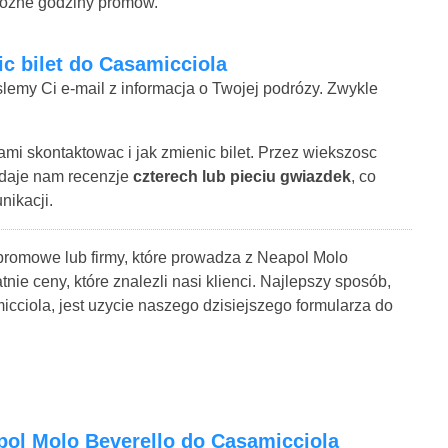
rozne godziny promow.
nic bilet do Casamicciola
lemy Ci e-mail z informacja o Twojej podrózy. Zwykle
ami skontaktowac i jak zmienic bilet. Przez wiekszosc
 daje nam recenzje
czterech lub pieciu gwiazdek
, co
nikacji.
 promowe lub firmy, które prowadza z Neapol Molo
ie ceny, które znalezli nasi klienci. Najlepszy sposób,
cciola, jest uzycie naszego dzisiejszego formularza do
apol Molo Beverello do Casamicciola