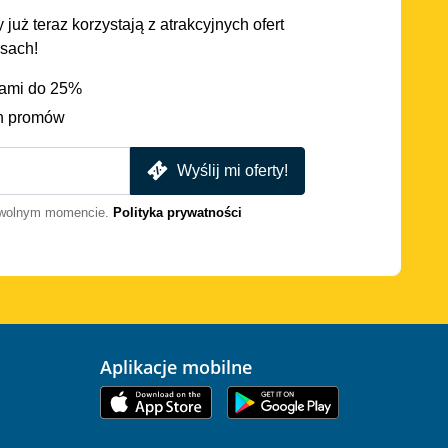
 już teraz korzystają z atrakcyjnych ofert
asach!
iami do 25%
h promów
Wyślij mi oferty!
dowolnym momencie.
Polityka prywatności
Aplikacje mobilne