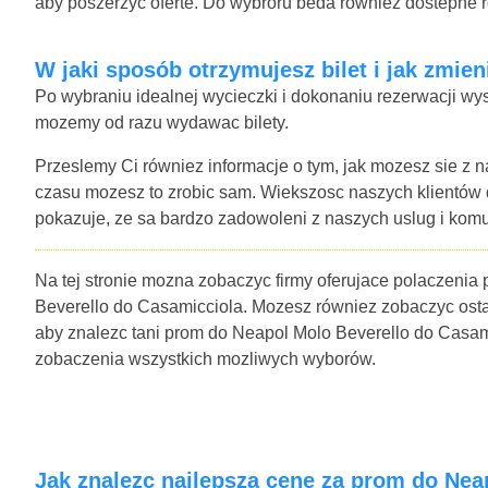
aby poszerzyc oferte. Do wybroru beda równiez dostepne 
W jaki sposób otrzymujesz bilet i jak zmie
Po wybraniu idealnej wycieczki i dokonaniu rezerwacji wys
mozemy od razu wydawac bilety.
Przeslemy Ci równiez informacje o tym, jak mozesz sie z n
czasu mozesz to zrobic sam. Wiekszosc naszych klientów
pokazuje, ze sa bardzo zadowoleni z naszych uslug i komu
Na tej stronie mozna zobaczyc firmy oferujace polaczenia
Beverello do Casamicciola. Mozesz równiez zobaczyc ostatn
aby znalezc tani prom do Neapol Molo Beverello do Casami
zobaczenia wszystkich mozliwych wyborów.
Jak znalezc najlepsza cene za prom do Ne