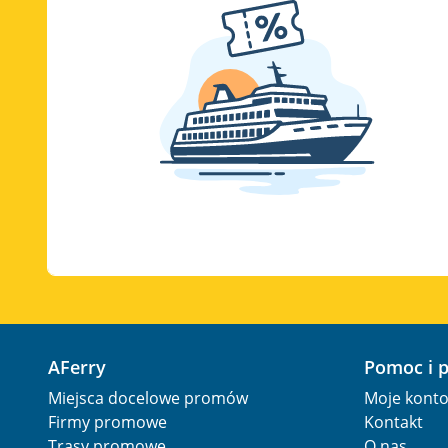
AFerry
Pomoc i 
Miejsca docelowe promów
Moje kont
Firmy promowe
Kontakt
Trasy promowe
O nas