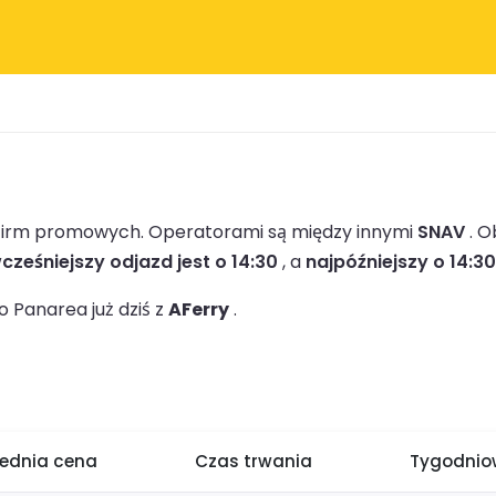
 firm promowych.
Operatorami są między innymi
SNAV
.
Ob
cześniejszy odjazd jest o 14:30
, a
najpóźniejszy o 14:30
 Panarea już dziś z
AFerry
.
rednia cena
Czas trwania
Tygodniow