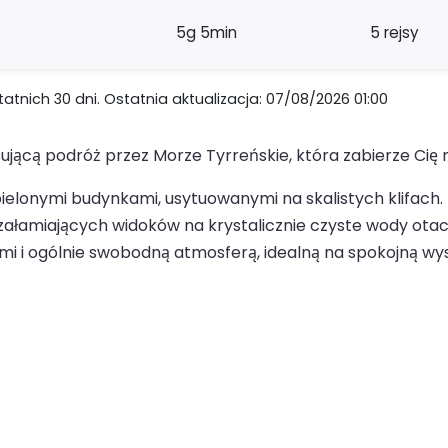
5g 5min
5 rejsy
nich 30 dni. Ostatnia aktualizacja: 07/08/2026 01:00
jącą podróż przez Morze Tyrreńskie, która zabierze Cię n
bielonymi budynkami, usytuowanymi na skalistych klifach. 
oszałamiających widoków na krystalicznie czyste wody ota
i i ogólnie swobodną atmosferą, idealną na spokojną wys