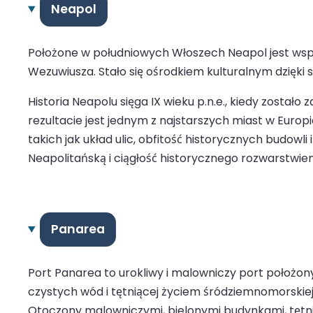
Neapol
Położone w południowych Włoszech Neapol jest ws
Wezuwiusza. Stało się ośrodkiem kulturalnym dzięki sw
Historia Neapolu sięga IX wieku p.n.e., kiedy został
rezultacie jest jednym z najstarszych miast w Europ
takich jak układ ulic, obfitość historycznych budowl
Neapolitańską i ciągłość historycznego rozwarstwien
Panarea
Port Panarea to urokliwy i malowniczy port położony 
czystych wód i tętniącej życiem śródziemnomorskiej
Otoczony malowniczymi, bielonymi budynkami, tętnią