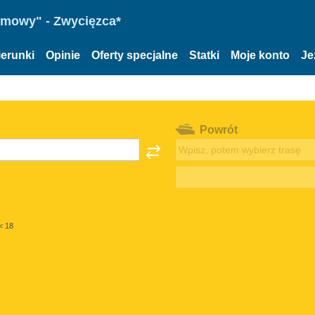
omowy" - Zwycięzca*
ierunki
Opinie
Oferty specjalne
Statki
Moje konto
Je
Powrót
< 18