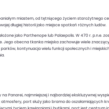
paniałym miastem, od tętniącego życiem starożytnego c
ojej długiej historii jako miejsce spotkań różnych ludów.
o założone jako Parthenope lub Palaepolis. W 470 r. p.n.e
ie. Jego obecna tkanka miejska zachowuje wiele znaczącyc
i i parków, kontynuacja wielu funkcji społecznych i miejski
ia.
na Panarei, najmniejszej i najbardziej ekskluzywnej wyspie
 atmosfery, port służy jako brama do oszałamiających kra
cymi życiem kawiarniami i butikami, port jest centrum ja