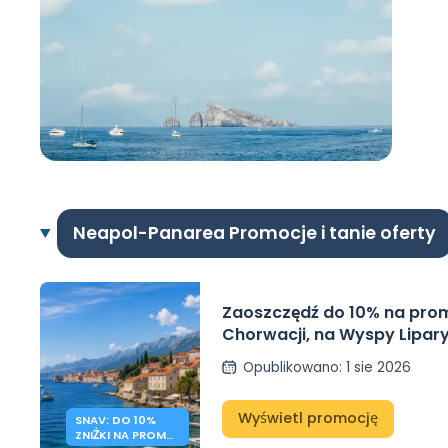
Neapol-Panarea Promocje i tanie oferty
Zaoszczędź do 10% na pro
Chorwacji, na Wyspy Liparyj
Wyspy Poncjańskie z SNAV
Opublikowano
:
1 sie 2026
Wyświetl promocję
SNAV: DO 10%
ZNIŻKI NA PROMY