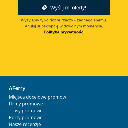
Wyślij mi oferty!
Wysyłamy tylko dobre rzeczy - żadnego spamu.
Anuluj subskrypcję w dowolnym momencie.
Polityka prywatności
AFerry
Miejsca docelowe promów
Firmy promowe
Trasy promowe
Porty promowe
Nasze recenzje