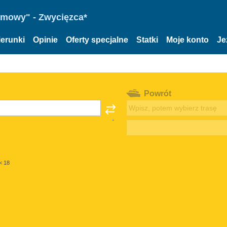
omowy" - Zwycięzca*
ierunki
Opinie
Oferty specjalne
Statki
Moje konto
Je
Powrót
< 18