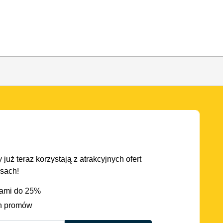
 już teraz korzystają z atrakcyjnych ofert
asach!
iami do 25%
h promów