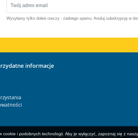
Wysyłamy tylko dobre rzeczy - żadnego spamu. Anuluj subskrypcję w 
przydatne informacje
o
rzystania
rywatności
w cookie i podobnych technologii. Aby je wyłączyć, zapoznaj się z nas
© 1977-
2026
AFerry Ltd. Wszelkie prawa zastrzeżone.