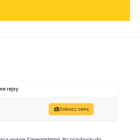
e rejsy
Zobacz cenę
jącą wyspę Tanegashima. Po przybyciu do