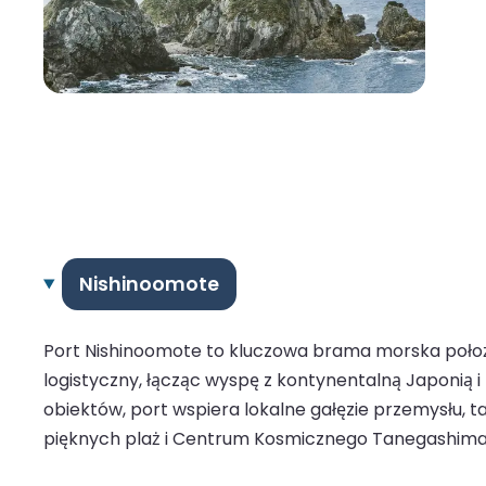
Nishinoomote
Port Nishinoomote to kluczowa brama morska położ
logistyczny, łącząc wyspę z kontynentalną Japonią
obiektów, port wspiera lokalne gałęzie przemysłu, t
pięknych plaż i Centrum Kosmicznego Tanegashima