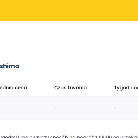
oshima
rednia cena
Czas trwania
Tygodniow
-
-
odny i malowniczy sposób na podróż z Kiusiu na urzeka