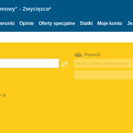
omowy" - Zwycięzca*
ierunki
Opinie
Oferty specjalne
Statki
Moje konto
Je
Powrót
< 18