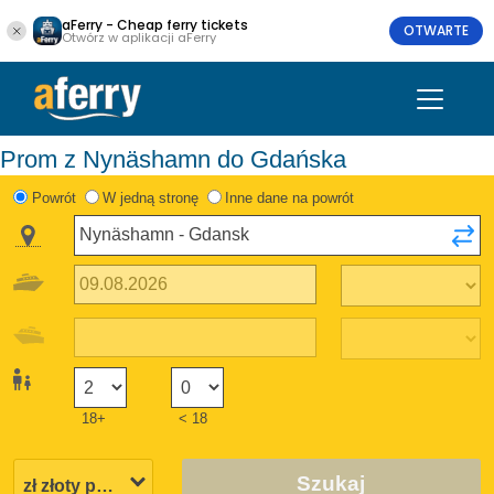
aFerry - Cheap ferry tickets
OTWARTE
Otwórz w aplikacji aFerry
Prom z Nynäshamn do Gdańska
Powrót
W jedną stronę
Inne dane na powrót
18+
< 18
Szukaj