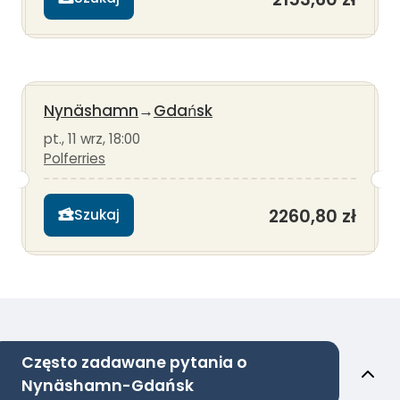
Nynäshamn
→
Gdańsk
pt., 11 wrz, 18:00
Polferries
2260,80 zł
Szukaj
Często zadawane pytania o
Nynäshamn-Gdańsk