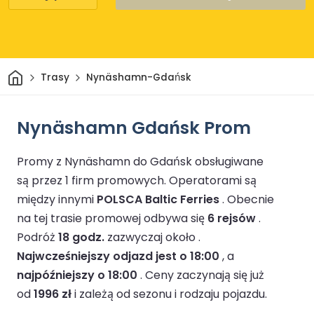
Dom
Trasy
Nynäshamn-Gdańsk
Nynäshamn Gdańsk Prom
Promy z Nynäshamn do Gdańsk obsługiwane
są przez 1 firm promowych.
Operatorami są
między innymi
POLSCA Baltic Ferries
.
Obecnie
na tej trasie promowej odbywa się
6 rejsów
.
Podróż
18 godz.
zazwyczaj około .
Najwcześniejszy odjazd jest o 18:00
, a
najpóźniejszy o 18:00
.
Ceny zaczynają się już
od
1996 zł
i zależą od sezonu i rodzaju pojazdu.