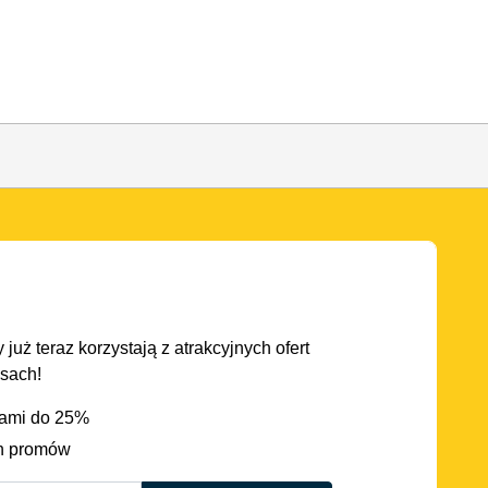
 już teraz korzystają z atrakcyjnych ofert
asach!
iami do 25%
h promów