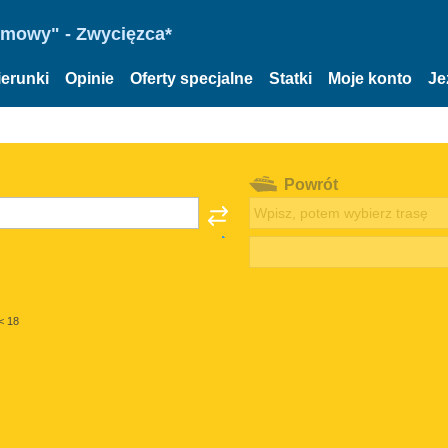
omowy" - Zwycięzca*
ierunki
Opinie
Oferty specjalne
Statki
Moje konto
Je
Powrót
< 18