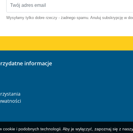
Wysyłamy tylko dobre rzeczy - żadnego spamu. Anuluj subskrypcję w 
przydatne informacje
o
rzystania
rywatności
w cookie i podobnych technologii. Aby je wyłączyć, zapoznaj się z nas
© 1977-
2026
AFerry Ltd. Wszelkie prawa zastrzeżone.