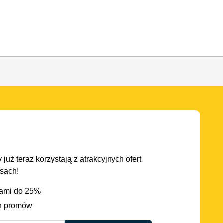
 już teraz korzystają z atrakcyjnych ofert
asach!
iami do 25%
h promów