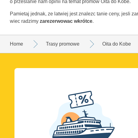
o przeslanie nam opinii na temat promów Oita do Kobe.
Pamietaj jednak, ze latwiej jest znalezc tanie ceny, jesli 
wiec radzimy
zarezerwowac wkrótce
.
Home
Trasy promowe
Oita do Kobe