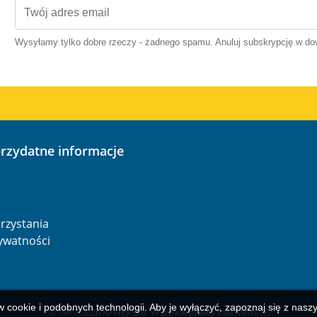
Wysyłamy tylko dobre rzeczy - żadnego spamu. Anuluj subskrypcję w 
przydatne informacje
o
rzystania
rywatności
w cookie i podobnych technologii. Aby je wyłączyć, zapoznaj się z nas
© 1977-
2026
AFerry Ltd. Wszelkie prawa zastrzeżone.