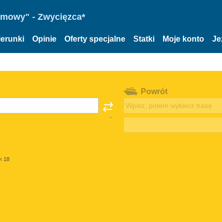
omowy" - Zwycięzca*
ierunki
Opinie
Oferty specjalne
Statki
Moje konto
Je
Powrót
< 18