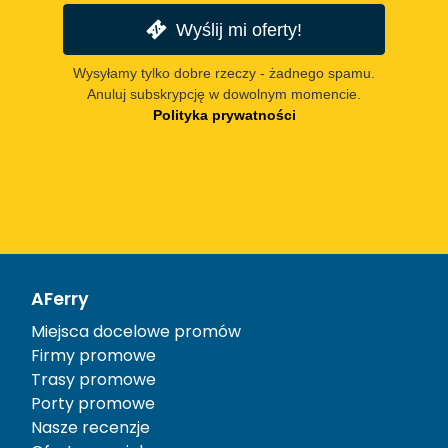
Wyślij mi oferty!
Wysyłamy tylko dobre rzeczy - żadnego spamu.
Anuluj subskrypcję w dowolnym momencie.
Polityka prywatności
AFerry
Miejsca docelowe promów
Firmy promowe
Trasy promowe
Porty promowe
Nasze recenzje