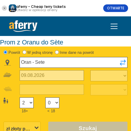
aFerry - Cheap ferry tickets
OTWARTE
Otwórz w aplikacji aFerry
Prom z Oranu do Sète
Powrót
W jedną stronę
Inne dane na powrót
18+
< 18
Szukaj