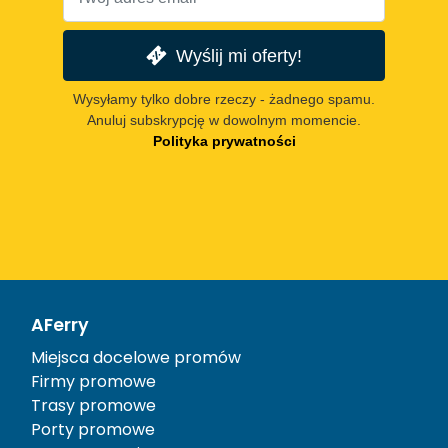
Wyślij mi oferty!
Wysyłamy tylko dobre rzeczy - żadnego spamu.
Anuluj subskrypcję w dowolnym momencie.
Polityka prywatności
AFerry
Miejsca docelowe promów
Firmy promowe
Trasy promowe
Porty promowe