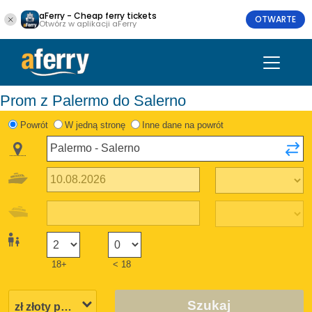
aFerry - Cheap ferry tickets
OTWARTE
Otwórz w aplikacji aFerry
Prom z Palermo do Salerno
Powrót
W jedną stronę
Inne dane na powrót
18+
< 18
Szukaj