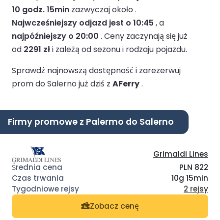
10 godz. 15min
zazwyczaj około .
Najwcześniejszy odjazd jest o 10:45
, a
najpóźniejszy o 20:00
.
Ceny zaczynają się już
od
2291 zł
i zależą od sezonu i rodzaju pojazdu.
Sprawdź najnowszą dostępność i zarezerwuj
prom do Salerno już dziś z
AFerry
.
Firmy promowe z Palermo do Salerno
Grimaldi Lines
PLN 822
10g 15min
2 rejsy
Zobacz cenę