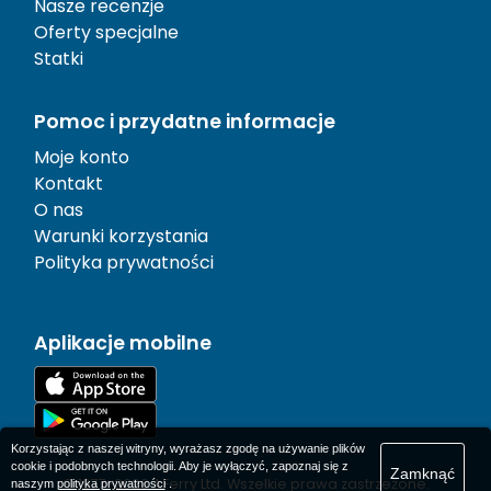
Nasze recenzje
Oferty specjalne
Statki
Pomoc i przydatne informacje
Moje konto
Kontakt
O nas
Warunki korzystania
Polityka prywatności
Aplikacje mobilne
Korzystając z naszej witryny, wyrażasz zgodę na używanie plików
cookie i podobnych technologii. Aby je wyłączyć, zapoznaj się z
Zamknąć
© 1977-
2026
AFerry Ltd. Wszelkie prawa zastrzeżone.
naszym
polityka prywatności
.