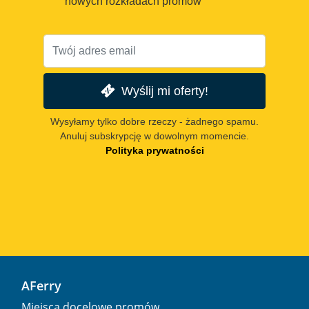
nowych rozkładach promów
Wyślij mi oferty!
Wysyłamy tylko dobre rzeczy - żadnego spamu.
Anuluj subskrypcję w dowolnym momencie.
Polityka prywatności
AFerry
Miejsca docelowe promów