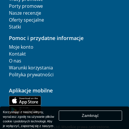
Porty promowe
Nasze recenzje
Oferty specjalne
Statki
Pomoc i przydatne informacje
Moje konto
Kontakt
O nas
Warunki korzystania
Polityka prywatności
Aplikacje mobilne
Korzystając z naszej witryny,
Zamknąć
wyrażasz zgodę na używanie plików
cookie i podobnych technologii. Aby
je wyłączyć, zapoznaj się z naszym
© 1977-
2026
AFerry Ltd. Wszelkie prawa zastrzeżone.