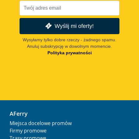
Wyślij mi oferty!
Wysyłamy tylko dobre rzeczy - żadnego spamu.
Anuluj subskrypcję w dowolnym momencie.
Polityka prywatności
AFerry
Miejsca docelowe promów
Firmy promowe
Trasy promowe