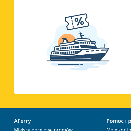
AFerry
Pomoc i 
Miejsca docelowe promów
Moje kont