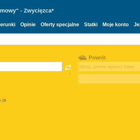
omowy" - Zwycięzca*
ierunki
Opinie
Oferty specjalne
Statki
Moje konto
Je
Powrót
< 18