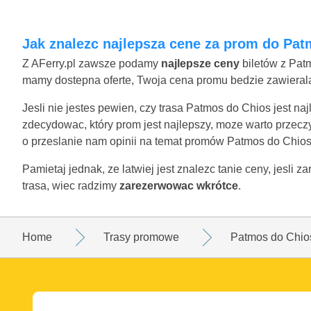
Jak znalezc najlepsza cene za prom do Pa
Z AFerry.pl zawsze podamy
najlepsze ceny
biletów z Patm
mamy dostepna oferte, Twoja cena promu bedzie zawierala 
Jesli nie jestes pewien, czy trasa Patmos do Chios jest n
zdecydowac, który prom jest najlepszy, moze warto przecz
o przeslanie nam opinii na temat promów Patmos do Chios
Pamietaj jednak, ze latwiej jest znalezc tanie ceny, jesli
trasa, wiec radzimy
zarezerwowac wkrótce
.
Home
Trasy promowe
Patmos do Chio