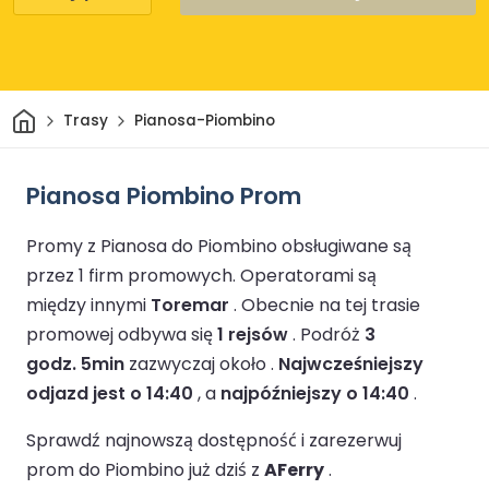
Dom
Trasy
Pianosa-Piombino
Pianosa Piombino Prom
Promy z Pianosa do Piombino obsługiwane są
przez 1 firm promowych.
Operatorami są
między innymi
Toremar
.
Obecnie na tej trasie
promowej odbywa się
1 rejsów
.
Podróż
3
godz. 5min
zazwyczaj około .
Najwcześniejszy
odjazd jest o 14:40
, a
najpóźniejszy o 14:40
.
Sprawdź najnowszą dostępność i zarezerwuj
prom do Piombino już dziś z
AFerry
.