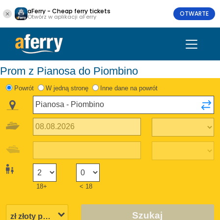
aFerry - Cheap ferry tickets
OTWARTE
Otwórz w aplikacji aFerry
Prom z Pianosa do Piombino
Powrót
W jedną stronę
Inne dane na powrót
18+
< 18
Szukaj