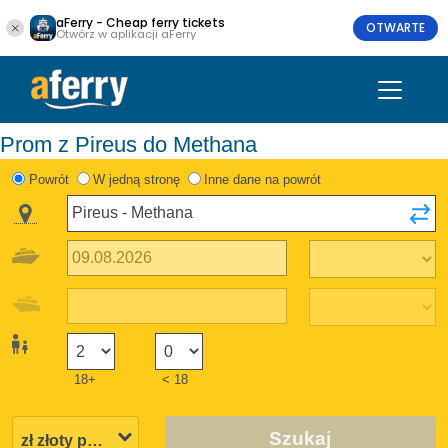
aFerry - Cheap ferry tickets
OTWARTE
Otwórz w aplikacji aFerry
Prom z Pireus do Methana
Powrót
W jedną stronę
Inne dane na powrót
18+
< 18
Szukaj