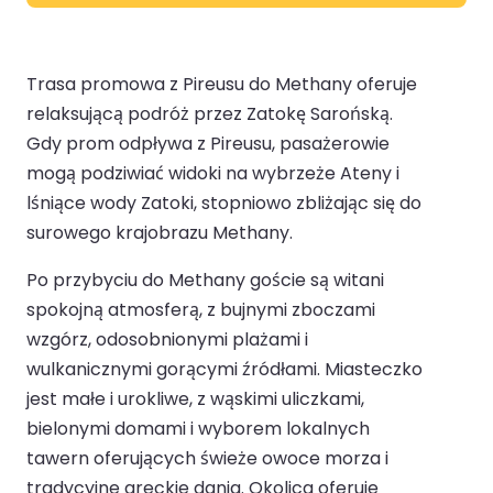
Trasa promowa z Pireusu do Methany oferuje
relaksującą podróż przez Zatokę Sarońską.
Gdy prom odpływa z Pireusu, pasażerowie
mogą podziwiać widoki na wybrzeże Ateny i
lśniące wody Zatoki, stopniowo zbliżając się do
surowego krajobrazu Methany.
Po przybyciu do Methany goście są witani
spokojną atmosferą, z bujnymi zboczami
wzgórz, odosobnionymi plażami i
wulkanicznymi gorącymi źródłami. Miasteczko
jest małe i urokliwe, z wąskimi uliczkami,
bielonymi domami i wyborem lokalnych
tawern oferujących świeże owoce morza i
tradycyjne greckie dania. Okolica oferuje