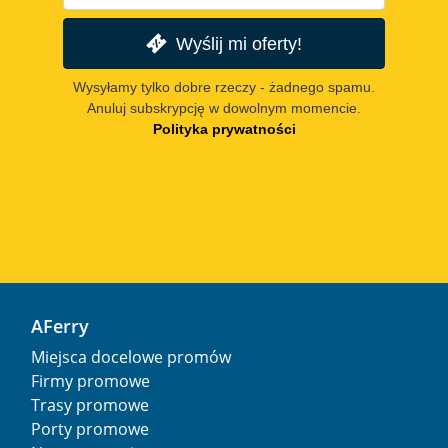
Wyślij mi oferty!
Wysyłamy tylko dobre rzeczy - żadnego spamu.
Anuluj subskrypcję w dowolnym momencie.
Polityka prywatności
AFerry
Miejsca docelowe promów
Firmy promowe
Trasy promowe
Porty promowe