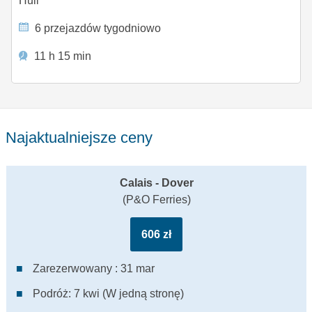
Hull
6 przejazdów tygodniowo
11 h 15 min
Najaktualniejsze ceny
Calais - Dover
(P&O Ferries)
606 zł
Zarezerwowany : 31 mar
Podróż: 7 kwi (W jedną stronę)