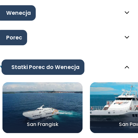
Wenecja
Porec
Statki Porec do Wenecja
San Frangisk
San Pa