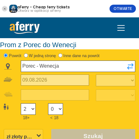
aFerry - Cheap ferry tickets
OTWARTE
Otwórz w aplikacji aFerry
Prom z Porec do Wenecji
Powrót
W jedną stronę
Inne dane na powrót
18+
< 18
Szukaj