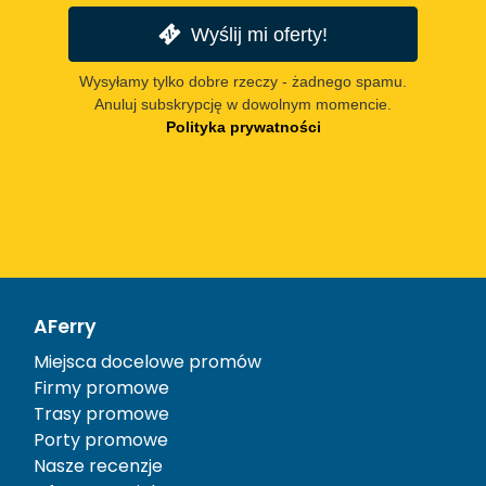
Wyślij mi oferty!
Wysyłamy tylko dobre rzeczy - żadnego spamu.
Anuluj subskrypcję w dowolnym momencie.
Polityka prywatności
AFerry
Miejsca docelowe promów
Firmy promowe
Trasy promowe
Porty promowe
Nasze recenzje