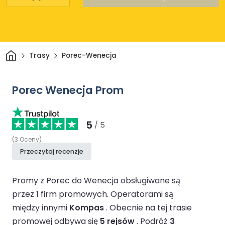
Dom
Trasy
Porec-Wenecja
Porec Wenecja Prom
5
/ 5
(
3
Oceny
)
Przeczytaj recenzje
Promy z Porec do Wenecja obsługiwane są
przez 1 firm promowych.
Operatorami są
między innymi
Kompas
.
Obecnie na tej trasie
promowej odbywa się
5 rejsów
.
Podróż
3