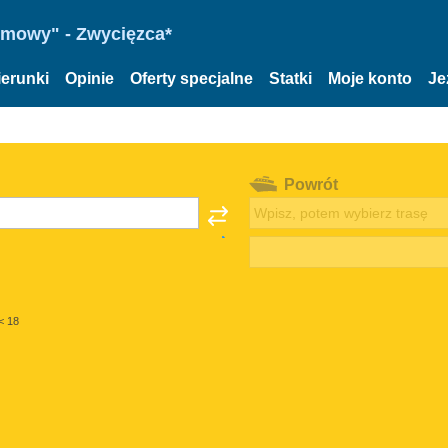
omowy" - Zwycięzca*
ierunki
Opinie
Oferty specjalne
Statki
Moje konto
Je
Powrót
< 18