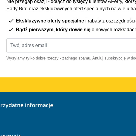
Nie przegap okazji - dołącz do tysięcy klientów AFerry, którzy
Early Bird oraz ekskluzywnych ofert specjalnych na wielu tr
Ekskluzywne oferty specjalne
i rabaty z oszczędnośc
Bądź pierwszym, który dowie się
o nowych rozkładac
Wysyłamy tylko dobre rzeczy - żadnego spamu. Anuluj subskrypcję w 
przydatne informacje
o