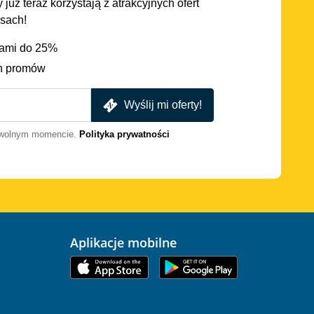
 już teraz korzystają z atrakcyjnych ofert
asach!
iami do 25%
h promów
Wyślij mi oferty!
dowolnym momencie.
Polityka prywatności
Aplikacje mobilne