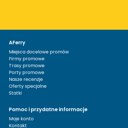
AFerry
Miejsca docelowe promów
Firmy promowe
Trasy promowe
Porty promowe
Nasze recenzje
Oferty specjalne
Statki
Pomoc i przydatne informacje
Moje konto
Kontakt