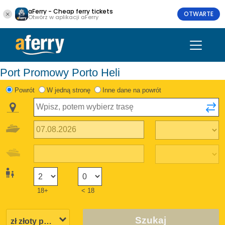
aFerry - Cheap ferry tickets
OTWARTE
Otwórz w aplikacji aFerry
Port Promowy Porto Heli
Powrót
W jedną stronę
Inne dane na powrót
18+
< 18
Szukaj