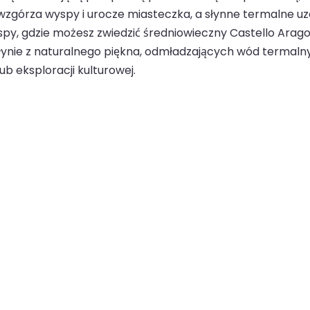
e wzgórza wyspy i urocze miasteczka, a słynne termalne uz
spy, gdzie możesz zwiedzić średniowieczny Castello Ara
łynie z naturalnego piękna, odmładzających wód termalnyc
b eksploracji kulturowej.