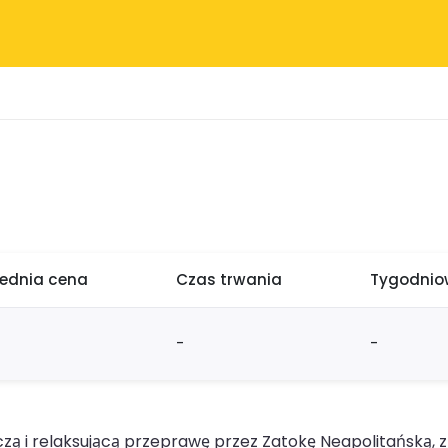
rednia cena
Czas trwania
Tygodniow
-
-
czą i relaksującą przeprawę przez Zatokę Neapolitańską, 