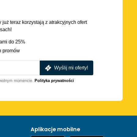
 już teraz korzystają z atrakcyjnych ofert
asach!
iami do 25%
h promów
Wyślij mi oferty!
dowolnym momencie.
Polityka prywatności
Aplikacje mobilne