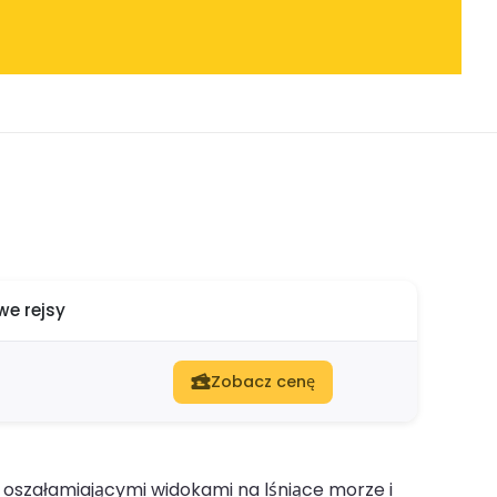
e rejsy
Zobacz cenę
z oszałamiającymi widokami na lśniące morze i