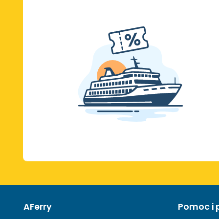
AFerry
Pomoc i 