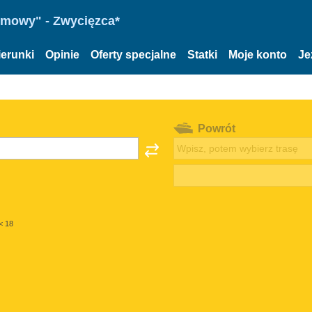
omowy" - Zwycięzca*
ierunki
Opinie
Oferty specjalne
Statki
Moje konto
Je
Powrót
< 18