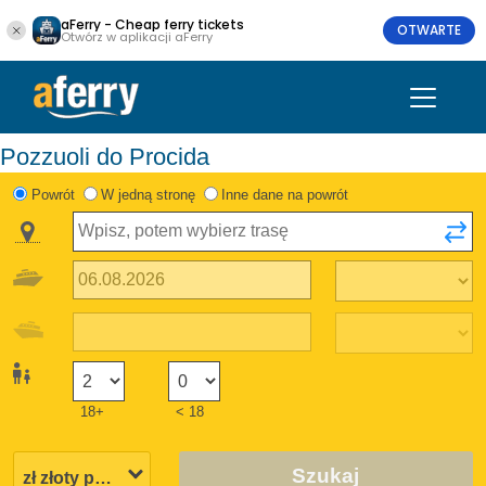
aFerry - Cheap ferry tickets
OTWARTE
Otwórz w aplikacji aFerry
Pozzuoli do Procida
Powrót
W jedną stronę
Inne dane na powrót
18+
< 18
Szukaj