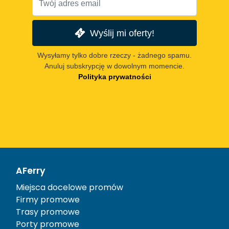
Wyślij mi oferty!
Wysyłamy tylko dobre rzeczy - żadnego spamu.
Anuluj subskrypcję w dowolnym momencie.
Polityka prywatności
AFerry
Miejsca docelowe promów
Firmy promowe
Trasy promowe
Porty promowe