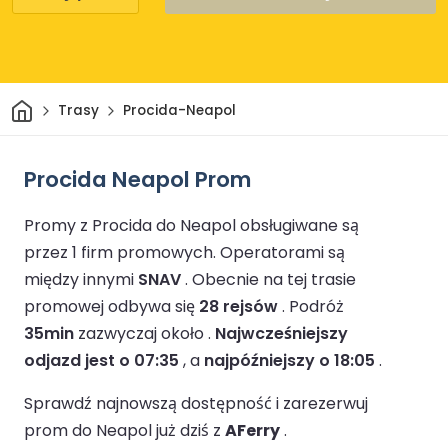
Dom
Trasy
Procida-Neapol
Procida Neapol Prom
Promy z Procida do Neapol obsługiwane są
przez 1 firm promowych.
Operatorami są
między innymi
SNAV
.
Obecnie na tej trasie
promowej odbywa się
28 rejsów
.
Podróż
35min
zazwyczaj około .
Najwcześniejszy
odjazd jest o 07:35
, a
najpóźniejszy o 18:05
.
Sprawdź najnowszą dostępność i zarezerwuj
prom do Neapol już dziś z
AFerry
.