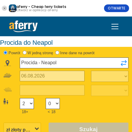
aFerry - Cheap ferry tickets
OTWARTE
Otwórz w aplikacji aFerry
Procida do Neapol
Powrót
W jedną stronę
Inne dane na powrót
18+
< 18
Szukaj