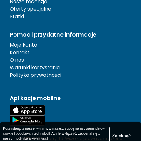
Nasze recenzje
Oferty specjalne
Statki
Pomoc i przydatne informacje
Moje konto
Kontakt
O nas
Warunki korzystania
Polityka prywatności
Aplikacje mobilne
Korzystając z naszej witryny, wyrażasz zgodę na używanie plików
cookie i podobnych technologii. Aby je wyłączyć, zapoznaj się z
Zamknąć
© 1977-
2026
AFerry Ltd. Wszelkie prawa zastrzeżone.
naszym
polityka prywatności
.