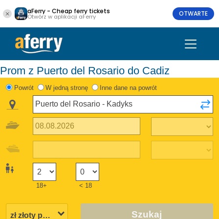
aFerry - Cheap ferry tickets
OTWARTE
Otwórz w aplikacji aFerry
Prom z Puerto del Rosario do Cadiz
Powrót
W jedną stronę
Inne dane na powrót
18+
< 18
Szukaj