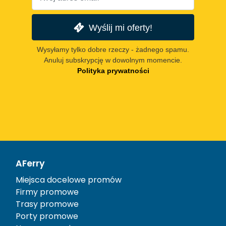
Wyślij mi oferty!
Wysyłamy tylko dobre rzeczy - żadnego spamu.
Anuluj subskrypcję w dowolnym momencie.
Polityka prywatności
AFerry
Miejsca docelowe promów
Firmy promowe
Trasy promowe
Porty promowe