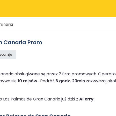
Canaria
an Canaria Prom
recenzje
Canaria obsługiwane są przez 2 firm promowych.
Operato
dbywa się
10 rejsów
.
Podróż
6 godz. 23min
zazwyczaj okoł
 Las Palmas de Gran Canaria już dziś z
AFerry
.