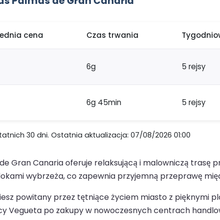
Las Palmas de Gran Canaria
rednia cena
Czas trwania
Tygodniow
6g
5 rejsy
6g 45min
5 rejsy
nich 30 dni. Ostatnia aktualizacja: 07/08/2026 01:00
de Gran Canaria oferuje relaksującą i malowniczą trasę 
widokami wybrzeża, co zapewnia przyjemną przeprawę mię
iesz powitany przez tętniące życiem miasto z pięknymi p
lnicy Vegueta po zakupy w nowoczesnych centrach handlow