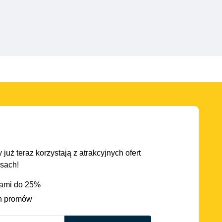
 już teraz korzystają z atrakcyjnych ofert
asach!
iami do 25%
h promów