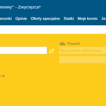
omowy" - Zwycięzca*
ierunki
Opinie
Oferty specjalne
Statki
Moje konto
Je
Powrót
< 18