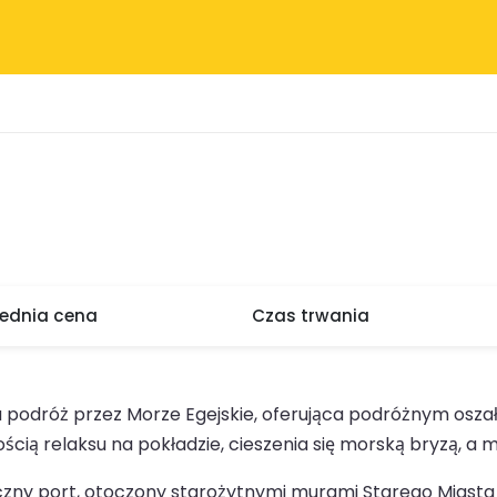
rednia cena
Czas trwania
odróż przez Morze Egejskie, oferująca podróżnym oszałam
ścią relaksu na pokładzie, cieszenia się morską bryzą, a
yczny port, otoczony starożytnymi murami Starego Miasta 