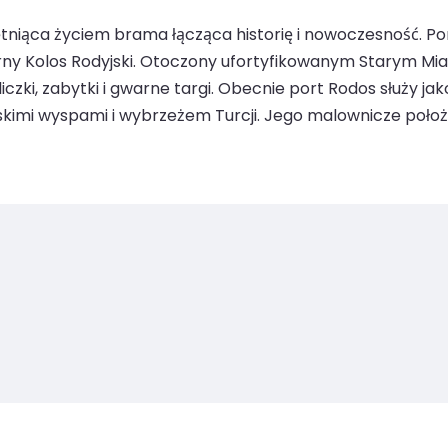
ętniąca życiem brama łącząca historię i nowoczesność. Po
darny Kolos Rodyjski. Otoczony ufortyfikowanym Starym M
ki, zabytki i gwarne targi. Obecnie port Rodos służy ja
mi wyspami i wybrzeżem Turcji. Jego malownicze położenie