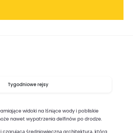
Tygodniowe rejsy
iające widoki na lśniące wody i pobliskie
 może nawet wypatrzenia delfinów po drodze.
i czarującą średniowieczną architekturą, która