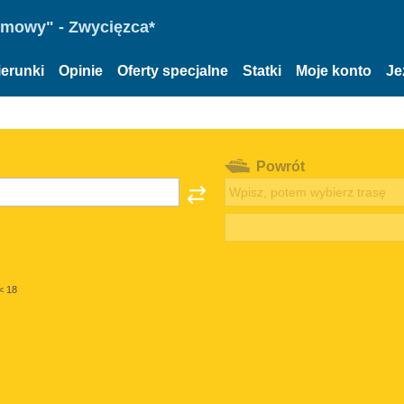
omowy" - Zwycięzca*
ierunki
Opinie
Oferty specjalne
Statki
Moje konto
Je
Powrót
< 18