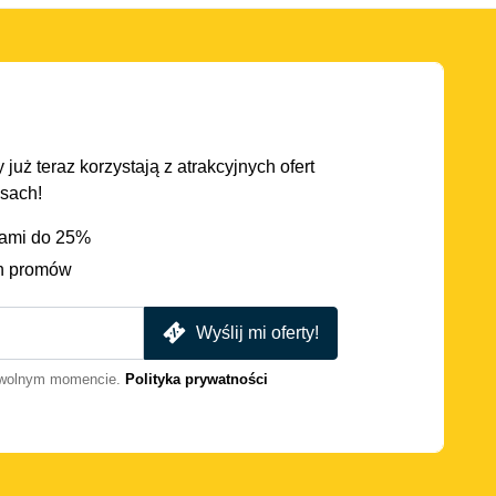
 już teraz korzystają z atrakcyjnych ofert
asach!
iami do 25%
h promów
Wyślij mi oferty!
dowolnym momencie.
Polityka prywatności